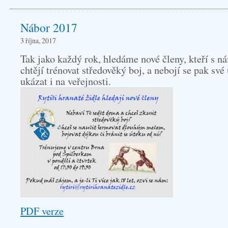
s
Nábor 2017
názvem
Noví
3 října, 2017
členové
Tak jako každý rok, hledáme nové členy, kteří s n
a
chtějí trénovat středověký boj, a nebojí se pak sv
nové
ukázat i na veřejnosti.
vystoupení
PDF verze