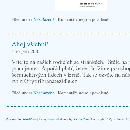
Filed under
Nezařazené
|
Komentáře nejsou povolené
u
textu
s
Ahoj všichni!
názvem
PF
5 listopadu, 2010
2011
Vítejte na našich rodících se stránkách. Stále na 
pracujeme. A pořád platí, že se ohlížíme po sch
šermuchtivých lidech v Brně. Tak se ozvěte na ná
rytiri@rytirihranatezidle.cz
Filed under
Nezařazené
|
Komentáře nejsou povolené
u
textu
s
názvem
Powered by
WordPress
| Using
Bluebird
theme by
Randa Clay
| Copyright © Rytíři hranaté ž
Ahoj