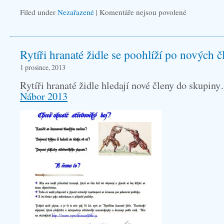
Filed under
Nezařazené
|
Komentáře nejsou povolené
u
textu
s
Rytíři hranaté židle se poohlíží po nových 
názvem
Rytíři
1 prosince, 2013
hranaté
Rytíři hranaté židle hledají nové členy do skupin
židle
Nábor 2013
přejí
PF
2014