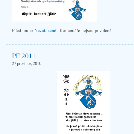
Filed under
Nezařazené
|
Komentáře nejsou povolené
u
textu
s
PF 2011
názvem
Rytíři
27 prosince, 2010
hranaté
židle
se
poohlíží
po
nových
členech