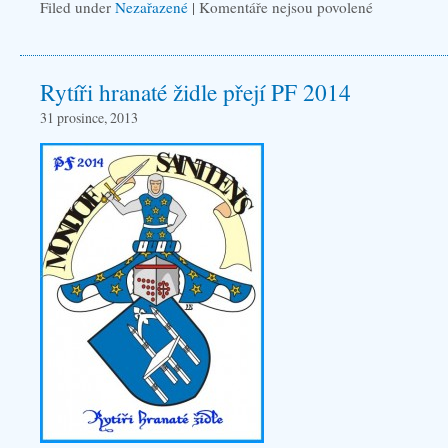
Filed under
Nezařazené
|
Komentáře nejsou povolené
u
textu
s
Rytíři hranaté židle přejí PF 2014
názvem
Nábor
31 prosince, 2013
2017