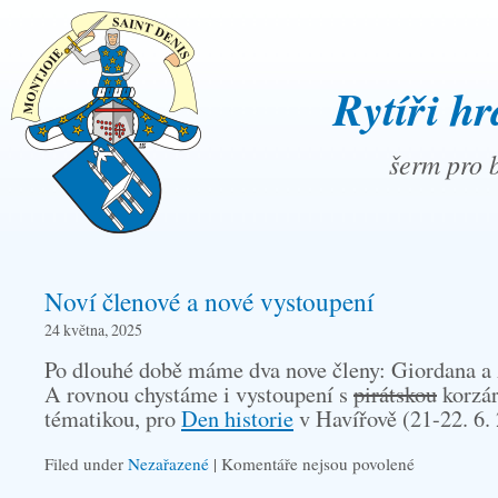
Rytíři hr
šerm pro b
Noví členové a nové vystoupení
24 května, 2025
Po dlouhé době máme dva nove členy: Giordana a
A rovnou chystáme i vystoupení s
pirátskou
korzá
tématikou, pro
Den historie
v Havířově (21-22. 6.
Filed under
Nezařazené
|
Komentáře nejsou povolené
u
textu