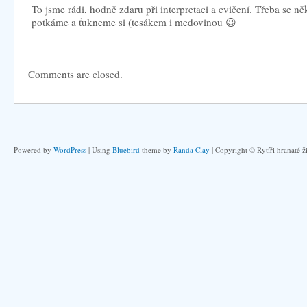
To jsme rádi, hodně zdaru při interpretaci a cvičení. Třeba se n
potkáme a ťukneme si (tesákem i medovinou 😉
Comments are closed.
Powered by
WordPress
| Using
Bluebird
theme by
Randa Clay
| Copyright © Rytíři hranaté ž